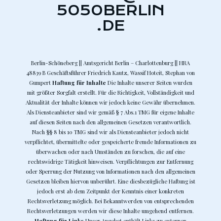
5050BERLIN
.DE
Berlin-Schöneberg || Amtsgericht Berlin – Charlottenburg || HRA
48839 B Geschäftsführer Friedrich Kautz, Wassif Hoteit, Stephan von
Gumpert
Haftung für Inhalte
Die Inhalte unserer Seiten wurden
mit größter Sorgfalt erstellt. Für die Richtigkeit, Vollständigkeit und
Aktualität der Inhalte können wir jedoch keine Gewähr übernehmen.
Als Diensteanbieter sind wir gemäß § 7 Abs.1 TMG für eigene Inhalte
auf diesen Seiten nach den allgemeinen Gesetzen verantwortlich.
Nach §§ 8 bis 10 TMG sind wir als Diensteanbieter jedoch nicht
verpflichtet, übermittelte oder gespeicherte fremde Informationen zu
überwachen oder nach Umständen zu forschen, die auf eine
rechtswidrige Tätigkeit hinweisen. Verpflichtungen zur Entfernung
oder Sperrung der Nutzung von Informationen nach den allgemeinen
Gesetzen bleiben hiervon unberührt. Eine diesbezügliche Haftung ist
jedoch erst ab dem Zeitpunkt der Kenntnis einer konkreten
Rechtsverletzung möglich. Bei Bekanntwerden von entsprechenden
Rechtsverletzungen werden wir diese Inhalte umgehend entfernen.
Haftung für Links
Unser Angebot enthält Links zu externen